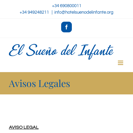
Skip
+34 690800011
+34 949248211
|
info@hotelsuenodelinfante.org
to
content
Facebook
Avisos Legales
AVISO LEGAL