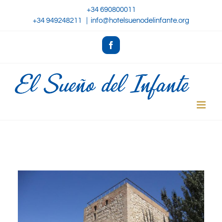
Skip
+34 690800011
+34 949248211
|
info@hotelsuenodelinfante.org
to
content
Facebook