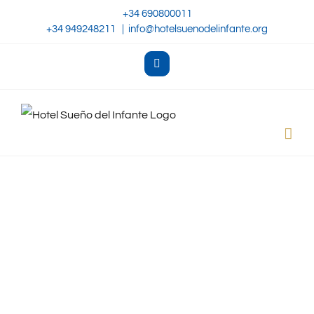
Skip
+34 690800011
+34 949248211
|
info@hotelsuenodelinfante.org
to
content
Facebook